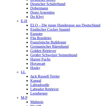
Deutscher Schäferhund
Dobermann
Dogo Argentino
Do Khyi
E-H
ELO – Die junge Hunderasse aus Deutschland
Englischer Cocker Spaniel
Eurasier
Fila Brasileiro
Französische Bulldogge
Germanischer Bärenhund
Golden Retriever
Großer Schweizer Sennenhund
Harzer Fuchs
Hovawart
Husky
I-L
Jack Russell Terrier
Kangal
Labradoodle
Labrador Retriever
Leonberger
M-P
Malinois