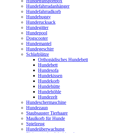
Hundetransportbox
Hundefahrradanhänger
Hundefahrradkorb
Hundebuggy
Hunderucksack
Hundegitter
Hundepool
Dogscooter
Hundemantel
Hundegeschirr
Schlafplätze
Orthopädisches Hundebett
Hundebett
Hundesofa
Hundekissen
Hundekorb
Hundehütte
Hundehöhle
Hundezelt
Hundeschermaschine
Hundezaun
Staubsauger Tierhaare
Maulkorb für Hunde
Spielzeug
Hundeüberwachung