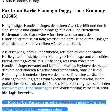
31606 Economy richtig.
Fazit zum Karlie Flamingo Doggy Liner Economy
(31606)
Ein günstiger Hundeanhänger, der seinen Zweck erfüllt und durch
eine schnelle und einfache Montage punktet. Eine
rutschfeste
Bodenmatte
als Extra wäre wünschenswert, so muss der
Hundehalter nun selbst tätig werden und dem Hund durch Einlagen
einen sicheren Stand verleihen während der Fahrt.
Als erschwingliches Hundezubehör, wie man es von der Marke
Karlie gewohnt ist, bietet der Flamingo 31606 insgesamt ein solides
Preis-Leistungs-Verhältnis. Er hat das, was man von einem
Hundeanhänger erwartet und kann dank seines Nylonverdecks auch
dem ein oder anderen Regenschauer standhalten, ohne dass die
Radtour gleich unterbrochen werden muss. Dass eine zusätzliche
Anhängerkupplung gratis zum Wechseln mitgeliefert wird, ist ein
praktisches Geschenk an den Nutzer. Eine Federung, wie sie bei den
hochwertigen Hundeanhängern
zur Stoßdämpfung verbaut ist, fehlt
hier logischerweise.
Modell bei Amazon ansehen
Ich möchte nicht weiter lesen,
sondern direkt die Bewertungen sehen