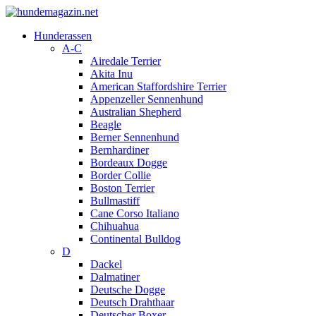
Hunderassen
A-C
Airedale Terrier
Akita Inu
American Staffordshire Terrier
Appenzeller Sennenhund
Australian Shepherd
Beagle
Berner Sennenhund
Bernhardiner
Bordeaux Dogge
Border Collie
Boston Terrier
Bullmastiff
Cane Corso Italiano
Chihuahua
Continental Bulldog
D
Dackel
Dalmatiner
Deutsche Dogge
Deutsch Drahthaar
Deutscher Boxer