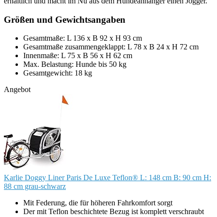
erhältlich und macht im Nu aus dem Hundeanhänger einen Jogger.
Größen und Gewichtsangaben
Gesamtmaße: L 136 x B 92 x H 93 cm
Gesamtmaße zusammengeklappt: L 78 x B 24 x H 72 cm
Innenmaße: L 75 x B 56 x H 62 cm
Max. Belastung: Hunde bis 50 kg
Gesamtgewicht: 18 kg
Angebot
Karlie Doggy Liner Paris De Luxe Teflon® L: 148 cm B: 90 cm H:
88 cm grau-schwarz
Mit Federung, die für höheren Fahrkomfort sorgt
Der mit Teflon beschichtete Bezug ist komplett verschraubt