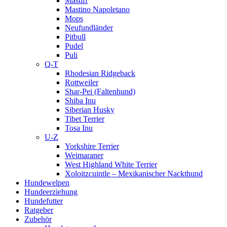
Mastiff
Mastino Napoletano
Mops
Neufundländer
Pitbull
Pudel
Puli
Q-T
Rhodesian Ridgeback
Rottweiler
Shar-Pei (Faltenhund)
Shiba Inu
Siberian Husky
Tibet Terrier
Tosa Inu
U-Z
Yorkshire Terrier
Weimaraner
West Highland White Terrier
Xoloitzcuintle – Mexikanischer Nackthund
Hundewelpen
Hundeerziehung
Hundefutter
Ratgeber
Zubehör