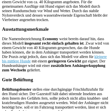
einem Gewicht von ca. 40 Kilogramm angeboten. Für die
gemeinsamen Ausflüge mit Hund eignet sich das Modell durch
seinen Rundumschutz vor Wind und Wetter. Durch das stabile
Nylonverdeck und dessen wasserabweisende Eigenschaft bleibt der
Vierbeiner angenehm trocken.
Ausstattungsmerkmale
Die Namensbezeichnung
Economy
weist bereits darauf hin, dass
dieses Modell
insgesamt recht einfach gehalten ist
. Zwar wird von
einem Gewicht von 40 Kilogramm gesprochen, das die Hunde
haben können, die in dem Anhänger transportiert werden können.
Die Praxis zeigt jedoch, dass sich das Modell vor allem für
kleinere
bis mittlere Hunde
mit einem
geringeren Gewicht
gut eignet. Der
Hundeanhänger wird mit einer
zusätzlichen Anhängerkupplung
zum Wechseln
geliefert.
Gute Belüftung
Belüftungsfenster
stellen eine durchgängige Frischluftzufuhr für
den Hund sicher. Der Gazestoff hält dabei störende Insekten aus
dem Innern des Gefährts fern, sollte jedoch nicht allzu knabber- und
kratzfreudigen Hunden ausgesetzt werden. Wird der Anhänger nicht
benötigt bzw. soll er im Fahrzeug transportiert werden, lässt er sich