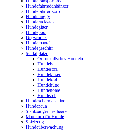
Hundetransportbox
Hundefahrradanhänger
Hundefahrradkorb
Hundebuggy
Hunderucksack
Hundegitter
Hundepool
Dogscooter
Hundemantel
Hundegeschirr
Schlafplätze
Orthopädisches Hundebett
Hundebett
Hundesofa
Hundekissen
Hundekorb
Hundehütte
Hundehöhle
Hundezelt
Hundeschermaschine
Hundezaun
Staubsauger Tierhaare
Maulkorb für Hunde
Spielzeug
Hundeüberwachung