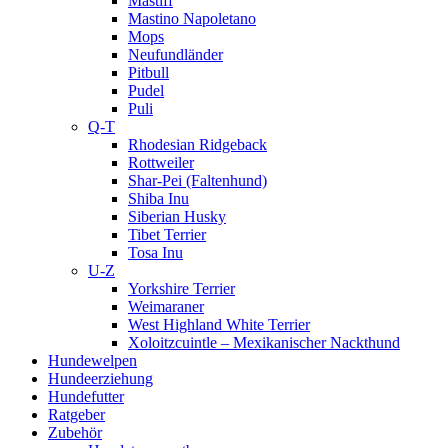
Mastiff
Mastino Napoletano
Mops
Neufundländer
Pitbull
Pudel
Puli
Q-T
Rhodesian Ridgeback
Rottweiler
Shar-Pei (Faltenhund)
Shiba Inu
Siberian Husky
Tibet Terrier
Tosa Inu
U-Z
Yorkshire Terrier
Weimaraner
West Highland White Terrier
Xoloitzcuintle – Mexikanischer Nackthund
Hundewelpen
Hundeerziehung
Hundefutter
Ratgeber
Zubehör