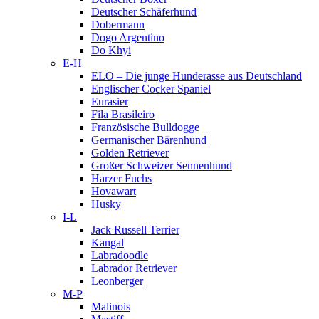
Deutscher Schäferhund
Dobermann
Dogo Argentino
Do Khyi
E-H
ELO – Die junge Hunderasse aus Deutschland
Englischer Cocker Spaniel
Eurasier
Fila Brasileiro
Französische Bulldogge
Germanischer Bärenhund
Golden Retriever
Großer Schweizer Sennenhund
Harzer Fuchs
Hovawart
Husky
I-L
Jack Russell Terrier
Kangal
Labradoodle
Labrador Retriever
Leonberger
M-P
Malinois