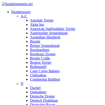
Hunderassen
A-C
Airedale Terrier
Akita Inu
American Staffordshire Terrier
Appenzeller Sennenhund
Australian Shepherd
Beagle
Berner Sennenhund
Bernhardiner
Bordeaux Dogge
Border Collie
Boston Terrier
Bullmastiff
Cane Corso Italiano
Chihuahua
Continental Bulldog
D
Dackel
Dalmatiner
Deutsche Dogge
Deutsch Drahthaar
Deutscher Boxer