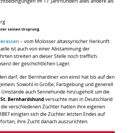
uchtbedingungen im 17. Jahrhundert alles andere als
iner seinen Ursprung.
erassen
– vom Molosser altassyrischer Herkunft
elle ist auch von einer Abstammung der
rten streiten an dieser Stelle noch trefflich.
senz der geschichtlichen Lager.
en darf, der Bernhardiner von einst hat bis auf den
emein. Sowohl in Größe, Farbgebung und generell
en Umstände auch Sennehunde hinzugeholt um die
St. Bernhardshund
versuchte man in Deutschland
 die verschiedenen Züchter hatten ihre eigenen
887 einigten sich die Züchter letzten Endes auf
ortan, ihre Zucht danach auszurichten.