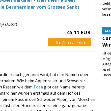
z-Bernhardiner - weit mehr als ein
Liebl
ie Bernhardiner vom Grossen Sankt
vorli
lass
ja (Autor)
GES
45,11 EUR
Ca
Bei Amazon kaufen
Wi
Ist d
Mögli
Allta
zu ei
ardiner auch genannt wird, hat den Namen über
Hande
rhalten. Wie beim Appenzeller und Schweizer
h Rassen wie dem
Tosa
gibt der Name bereits
nhardiner wurden erstmals auf dem Hof des
 (einem Pass in den Schweizer Alpen) von Mönchen
ei fast allen Hunderassen ist eine ganz genaue