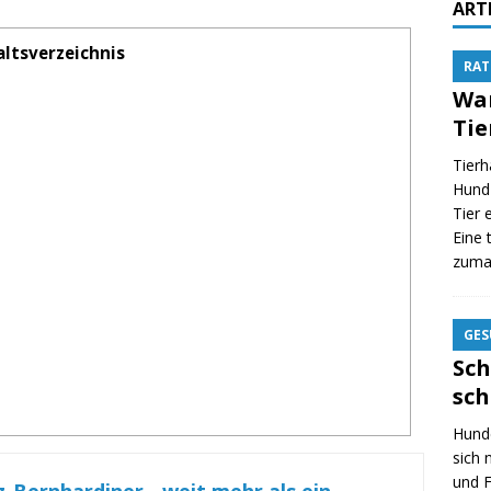
ART
altsverzeichnis
RAT
Wan
Tie
Tierh
Hund 
Tier 
Eine 
zumal
GES
Sch
sch
Hunde
sich
und F