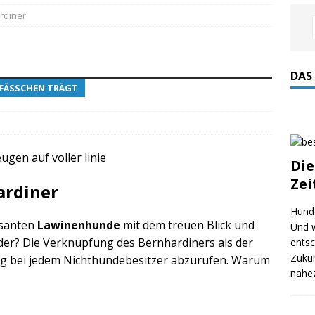
rdiner
DAS
 FÄSSCHEN TRÄGT
Die
Zei
ardiner
Hund
osanten
Lawinenhunde
mit dem treuen Blick und
Und w
der? Die Verknüpfung des Bernhardiners als der
entsc
Zukun
tig bei jedem Nichthundebesitzer abzurufen. Warum
nahe