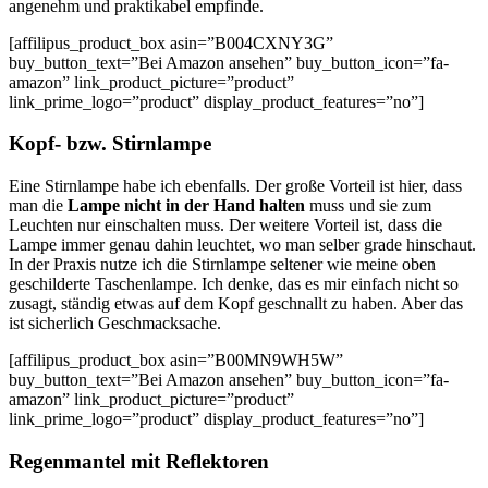
angenehm und praktikabel empfinde.
[affilipus_product_box asin=”B004CXNY3G”
buy_button_text=”Bei Amazon ansehen” buy_button_icon=”fa-
amazon” link_product_picture=”product”
link_prime_logo=”product” display_product_features=”no”]
Kopf- bzw. Stirnlampe
Eine Stirnlampe habe ich ebenfalls. Der große Vorteil ist hier, dass
man die
Lampe nicht in der Hand halten
muss und sie zum
Leuchten nur einschalten muss. Der weitere Vorteil ist, dass die
Lampe immer genau dahin leuchtet, wo man selber grade hinschaut.
In der Praxis nutze ich die Stirnlampe seltener wie meine oben
geschilderte Taschenlampe. Ich denke, das es mir einfach nicht so
zusagt, ständig etwas auf dem Kopf geschnallt zu haben. Aber das
ist sicherlich Geschmacksache.
[affilipus_product_box asin=”B00MN9WH5W”
buy_button_text=”Bei Amazon ansehen” buy_button_icon=”fa-
amazon” link_product_picture=”product”
link_prime_logo=”product” display_product_features=”no”]
Regenmantel mit Reflektoren