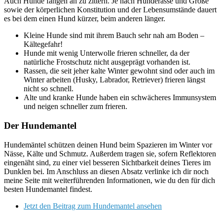
Auch Hunde fangen an zu zittern. Je nach Hunderasse und Größe
sowie der körperlichen Konstitution und der Lebensumstände dauert
es bei dem einen Hund kürzer, beim anderen länger.
Kleine Hunde sind mit ihrem Bauch sehr nah am Boden –
Kältegefahr!
Hunde mit wenig Unterwolle frieren schneller, da der
natürliche Frostschutz nicht ausgeprägt vorhanden ist.
Rassen, die seit jeher kalte Winter gewohnt sind oder auch im
Winter arbeiten (Husky, Labrador, Retriever) frieren längst
nicht so schnell.
Alte und kranke Hunde haben ein schwächeres Immunsystem
und neigen schneller zum frieren.
Der Hundemantel
Hundemäntel schützen deinen Hund beim Spazieren im Winter vor
Nässe, Kälte und Schmutz. Außerdem tragen sie, sofern Reflektoren
eingenäht sind, zu einer viel besseren Sichtbarkeit deines Tieres im
Dunklen bei. Im Anschluss an diesen Absatz verlinke ich dir noch
meine Seite mit weiterführenden Informationen, wie du den für dich
besten Hundemantel findest.
Jetzt den Beitrag zum Hundemantel ansehen