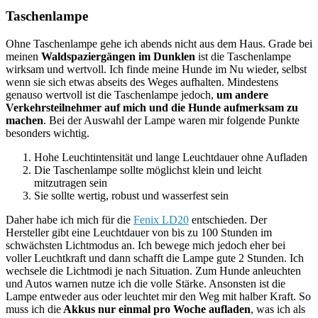
Taschenlampe
Ohne Taschenlampe gehe ich abends nicht aus dem Haus. Grade bei
meinen
Waldspaziergängen im Dunklen
ist die Taschenlampe
wirksam und wertvoll. Ich finde meine Hunde im Nu wieder, selbst
wenn sie sich etwas abseits des Weges aufhalten. Mindestens
genauso wertvoll ist die Taschenlampe jedoch,
um andere
Verkehrsteilnehmer auf mich und die Hunde aufmerksam zu
machen
. Bei der Auswahl der Lampe waren mir folgende Punkte
besonders wichtig.
Hohe Leuchtintensität und lange Leuchtdauer ohne Aufladen
Die Taschenlampe sollte möglichst klein und leicht
mitzutragen sein
Sie sollte wertig, robust und wasserfest sein
Daher habe ich mich für die
Fenix LD20
entschieden. Der
Hersteller gibt eine Leuchtdauer von bis zu 100 Stunden im
schwächsten Lichtmodus an. Ich bewege mich jedoch eher bei
voller Leuchtkraft und dann schafft die Lampe gute 2 Stunden. Ich
wechsele die Lichtmodi je nach Situation. Zum Hunde anleuchten
und Autos warnen nutze ich die volle Stärke. Ansonsten ist die
Lampe entweder aus oder leuchtet mir den Weg mit halber Kraft. So
muss ich die
Akkus nur einmal pro Woche aufladen
, was ich als