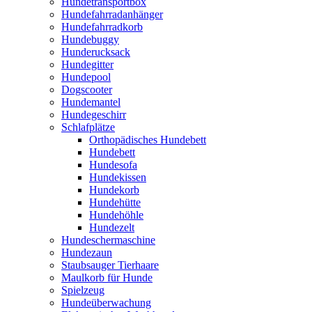
Hundetransportbox
Hundefahrradanhänger
Hundefahrradkorb
Hundebuggy
Hunderucksack
Hundegitter
Hundepool
Dogscooter
Hundemantel
Hundegeschirr
Schlafplätze
Orthopädisches Hundebett
Hundebett
Hundesofa
Hundekissen
Hundekorb
Hundehütte
Hundehöhle
Hundezelt
Hundeschermaschine
Hundezaun
Staubsauger Tierhaare
Maulkorb für Hunde
Spielzeug
Hundeüberwachung