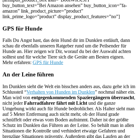
buy_button_text=”Bei Amazon ansehen” buy_button_icon=”fa-
amazon” link_product_picture=”product”
link_prime_logo=”product” display_product_features=”no”]
GPS für Hunde
Falls Du Angst hast, das dein Hund dir im Dunklen entläuft, dann
schau dir ebenfalls unseren Ratgeber rund um die Peilsender für
Hunde an. Hier zeigen wir Dir, worauf du bei der Auswahl achten
solltest und für welche Tiere sich die Geräte am Besten eignen.
Mehr erfahren:
GPS für Hunde
An der Leine führen
Im Dunklen sieht die Welt ein bisschen anders aus, dazu gehe ich im
Schlussteil “
Verhalten von Hunden im Dunklen
” nochmal näher ein.
Man wird von
entgegenkommenden Spaziergängern überrascht
,
nicht jeder
Fahrradfahrer fährt mit Licht
und die ganze
Umgebung wirkt auch für Hunde bedrohlicher. Als Halter sieht man
auf 5 Meter Entfernung auch nicht mehr, ob der Hund grade
schnüffelt oder etwas vom Boden aufnimmt. Daher ist der größte
Schutz im Dunklen das Führen an der Leine. So behält man in allen
Situationen die Kontrolle und verhindert etwaige Gefahren und
brenzlige Situationen präventiv. Außerdem gibt das Laufen an der