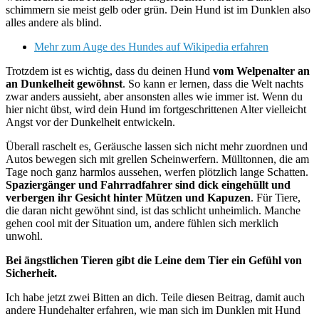
schimmern sie meist gelb oder grün. Dein Hund ist im Dunklen also
alles andere als blind.
Mehr zum Auge des Hundes auf Wikipedia erfahren
Trotzdem ist es wichtig, dass du deinen Hund
vom Welpenalter an
an Dunkelheit gewöhnst
. So kann er lernen, dass die Welt nachts
zwar anders aussieht, aber ansonsten alles wie immer ist. Wenn du
hier nicht übst, wird dein Hund im fortgeschrittenen Alter vielleicht
Angst vor der Dunkelheit entwickeln.
Überall raschelt es, Geräusche lassen sich nicht mehr zuordnen und
Autos bewegen sich mit grellen Scheinwerfern. Mülltonnen, die am
Tage noch ganz harmlos aussehen, werfen plötzlich lange Schatten.
Spaziergänger und Fahrradfahrer sind dick eingehüllt und
verbergen ihr Gesicht hinter Mützen und Kapuzen
. Für Tiere,
die daran nicht gewöhnt sind, ist das schlicht unheimlich. Manche
gehen cool mit der Situation um, andere fühlen sich merklich
unwohl.
Bei ängstlichen Tieren gibt die Leine dem Tier ein Gefühl von
Sicherheit.
Ich habe jetzt zwei Bitten an dich. Teile diesen Beitrag, damit auch
andere Hundehalter erfahren, wie man sich im Dunklen mit Hund