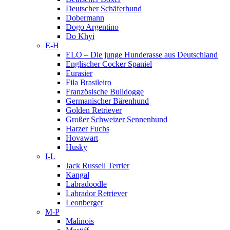
Deutscher Schäferhund
Dobermann
Dogo Argentino
Do Khyi
E-H
ELO – Die junge Hunderasse aus Deutschland
Englischer Cocker Spaniel
Eurasier
Fila Brasileiro
Französische Bulldogge
Germanischer Bärenhund
Golden Retriever
Großer Schweizer Sennenhund
Harzer Fuchs
Hovawart
Husky
I-L
Jack Russell Terrier
Kangal
Labradoodle
Labrador Retriever
Leonberger
M-P
Malinois