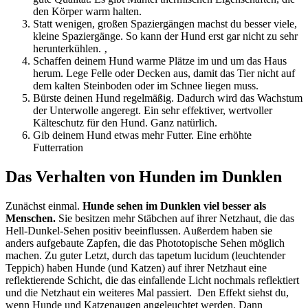
den Körper warm halten.
Statt wenigen, großen Spaziergängen machst du besser viele,
kleine Spaziergänge. So kann der Hund erst gar nicht zu sehr
herunterkühlen. ‚
Schaffen deinem Hund warme Plätze im und um das Haus
herum. Lege Felle oder Decken aus, damit das Tier nicht auf
dem kalten Steinboden oder im Schnee liegen muss.
Bürste deinen Hund regelmäßig. Dadurch wird das Wachstum
der Unterwolle angeregt. Ein sehr effektiver, wertvoller
Kälteschutz für den Hund. Ganz natürlich.
Gib deinem Hund etwas mehr Futter. Eine erhöhte
Futterration
Das Verhalten von Hunden im Dunklen
Zunächst einmal.
Hunde sehen im Dunklen viel besser als
Menschen.
Sie besitzen mehr Stäbchen auf ihrer Netzhaut, die das
Hell-Dunkel-Sehen positiv beeinflussen. Außerdem haben sie
anders aufgebaute Zapfen, die das Phototopische Sehen möglich
machen. Zu guter Letzt, durch das tapetum lucidum (leuchtender
Teppich) haben Hunde (und Katzen) auf ihrer Netzhaut eine
reflektierende Schicht, die das einfallende Licht nochmals reflektiert
und die Netzhaut ein weiteres Mal passiert. Den Effekt siehst du,
wenn Hunde und Katzenaugen angeleuchtet werden. Dann