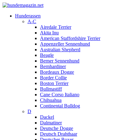
Hunderassen
A-C
Airedale Terrier
Akita Inu
American Staffordshire Terrier
Appenzeller Sennenhund
Australian Shepherd
Beagle
Berner Sennenhund
Bernhardiner
Bordeaux Dogge
Border Collie
Boston Terrier
Bullmastiff
Cane Corso Italiano
Chihuahua
Continental Bulldog
D
Dackel
Dalmatiner
Deutsche Dogge
Deutsch Drahthaar
Deutscher Boxer