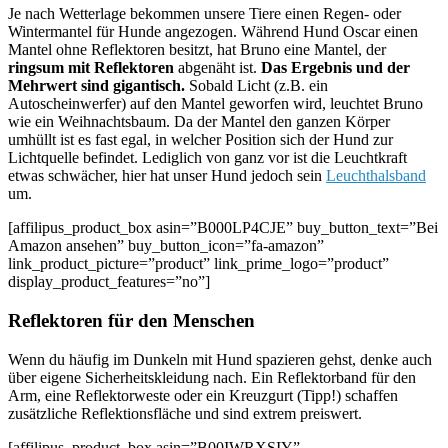
Je nach Wetterlage bekommen unsere Tiere einen Regen- oder
Wintermantel für Hunde angezogen. Während Hund Oscar einen
Mantel ohne Reflektoren besitzt, hat Bruno eine Mantel, der
ringsum mit Reflektoren
abgenäht ist.
Das Ergebnis und der
Mehrwert sind gigantisch.
Sobald Licht (z.B. ein
Autoscheinwerfer) auf den Mantel geworfen wird, leuchtet Bruno
wie ein Weihnachtsbaum. Da der Mantel den ganzen Körper
umhüllt ist es fast egal, in welcher Position sich der Hund zur
Lichtquelle befindet. Lediglich von ganz vor ist die Leuchtkraft
etwas schwächer, hier hat unser Hund jedoch sein
Leuchthalsband
um.
[affilipus_product_box asin=”B000LP4CJE” buy_button_text=”Bei
Amazon ansehen” buy_button_icon=”fa-amazon”
link_product_picture=”product” link_prime_logo=”product”
display_product_features=”no”]
Reflektoren für den Menschen
Wenn du häufig im Dunkeln mit Hund spazieren gehst, denke auch
über eigene Sicherheitskleidung nach. Ein Reflektorband für den
Arm, eine Reflektorweste oder ein Kreuzgurt (Tipp!) schaffen
zusätzliche Reflektionsfläche und sind extrem preiswert.
[affilipus_product_box asin=”B00IWRXSIY”