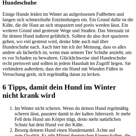
Hundeschuhe
Einige Hunde leiden im Winter an aufgerissenen Fußbetten und
fangen sich schmerzhafte Entzündungen ein. Ein Grund dafür ist die
Kälte, die die Haut an sich strapaziert und porös werden lässt. Ein
weiterer Grund sind gestreute Wege und Straßen. Das Streusalz ist
für deinen Hund äußerst gefährlich. Solltest du also dort spazieren
gehen, wo viel gestreut wird, denke bitte auch mal über
Hundeschuhe nach. Auch hier bin ich der Meinung, dass es alles
andere als lächerlich ist, wenn man seinem Tier Schuhe anzieht, um
es vor Schaden zu bewahren. Glücklichweise sind Hundeschuhe
recht preiswert und sollten in jedem Haushalt im Zugriff liegen. Sie
verhindern außerdem, dass der ein Hund mit Wunden Füßen in
Versuchung gerät, sich regelmäßig daran zu lecken.
6 Tipps, damit dein Hund im Winter
nicht krank wird
Im Winter nicht scheren. Wenn du deinen Hund regelmäßig
scheren lässt, pausiere damit in der kalten Jahreszeit. Je mehr
Fell dein Hund am Körper trägt, desto mehr natürlichen
Schutz hat dein Hund vor der Kälte.
Besorg deinem Hund einen Hundemantel. Achte auf
gute Qualität. Es gibt Mäntel thermischen Eigenschaften, die