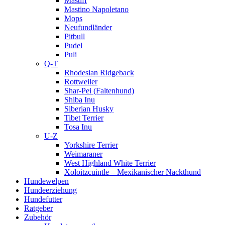
Mastiff
Mastino Napoletano
Mops
Neufundländer
Pitbull
Pudel
Puli
Q-T
Rhodesian Ridgeback
Rottweiler
Shar-Pei (Faltenhund)
Shiba Inu
Siberian Husky
Tibet Terrier
Tosa Inu
U-Z
Yorkshire Terrier
Weimaraner
West Highland White Terrier
Xoloitzcuintle – Mexikanischer Nackthund
Hundewelpen
Hundeerziehung
Hundefutter
Ratgeber
Zubehör