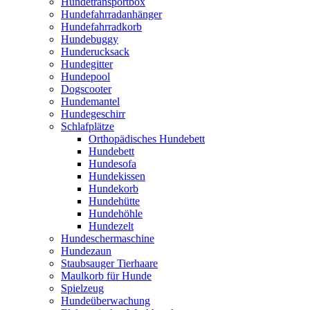
Hundetransportbox
Hundefahrradanhänger
Hundefahrradkorb
Hundebuggy
Hunderucksack
Hundegitter
Hundepool
Dogscooter
Hundemantel
Hundegeschirr
Schlafplätze
Orthopädisches Hundebett
Hundebett
Hundesofa
Hundekissen
Hundekorb
Hundehütte
Hundehöhle
Hundezelt
Hundeschermaschine
Hundezaun
Staubsauger Tierhaare
Maulkorb für Hunde
Spielzeug
Hundeüberwachung