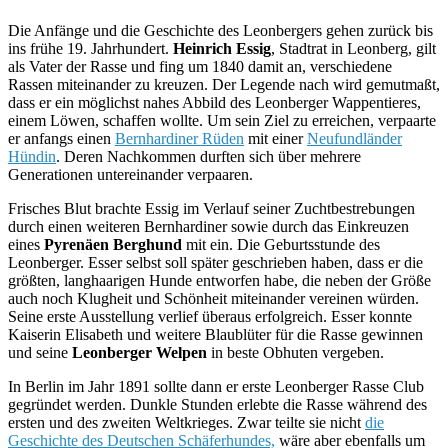
Die Anfänge und die Geschichte des Leonbergers gehen zurück bis
ins frühe 19. Jahrhundert.
Heinrich Essig
, Stadtrat in Leonberg, gilt
als Vater der Rasse und fing um 1840 damit an, verschiedene
Rassen miteinander zu kreuzen. Der Legende nach wird gemutmaßt,
dass er ein möglichst nahes Abbild des Leonberger Wappentieres,
einem Löwen, schaffen wollte. Um sein Ziel zu erreichen, verpaarte
er anfangs einen
Bernhardiner Rüden
mit einer
Neufundländer
Hündin
. Deren Nachkommen durften sich über mehrere
Generationen untereinander verpaaren.
Frisches Blut brachte Essig im Verlauf seiner Zuchtbestrebungen
durch einen weiteren Bernhardiner sowie durch das Einkreuzen
eines
Pyrenäen Berghund
mit ein. Die Geburtsstunde des
Leonberger. Esser selbst soll später geschrieben haben, dass er die
größten, langhaarigen Hunde entworfen habe, die neben der Größe
auch noch Klugheit und Schönheit miteinander vereinen würden.
Seine erste Ausstellung verlief überaus erfolgreich. Esser konnte
Kaiserin Elisabeth und weitere Blaublüter für die Rasse gewinnen
und seine
Leonberger Welpen
in beste Obhuten vergeben.
In Berlin im Jahr 1891 sollte dann er erste Leonberger Rasse Club
gegründet werden. Dunkle Stunden erlebte die Rasse während des
ersten und des zweiten Weltkrieges. Zwar teilte sie nicht
die
Geschichte des Deutschen Schäferhundes,
wäre aber ebenfalls um