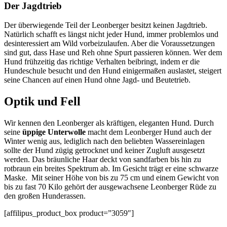
Der Jagdtrieb
Der überwiegende Teil der Leonberger besitzt keinen Jagdtrieb.
Natürlich schafft es längst nicht jeder Hund, immer problemlos und
desinteressiert am Wild vorbeizulaufen. Aber die Voraussetzungen
sind gut, dass Hase und Reh ohne Spurt passieren können. Wer dem
Hund frühzeitig das richtige Verhalten beibringt, indem er die
Hundeschule besucht und den Hund einigermaßen auslastet, steigert
seine Chancen auf einen Hund ohne Jagd- und Beutetrieb.
Optik und Fell
Wir kennen den Leonberger als kräftigen, eleganten Hund. Durch
seine
üppige Unterwolle
macht dem Leonberger Hund auch der
Winter wenig aus, lediglich nach den beliebten Wassereinlagen
sollte der Hund zügig getrocknet und keiner Zugluft ausgesetzt
werden. Das bräunliche Haar deckt von sandfarben bis hin zu
rotbraun ein breites Spektrum ab. Im Gesicht trägt er eine schwarze
Maske. Mit seiner Höhe von bis zu 75 cm und einem Gewicht von
bis zu fast 70 Kilo gehört der ausgewachsene Leonberger Rüde zu
den großen Hunderassen.
[affilipus_product_box product=”3059″]