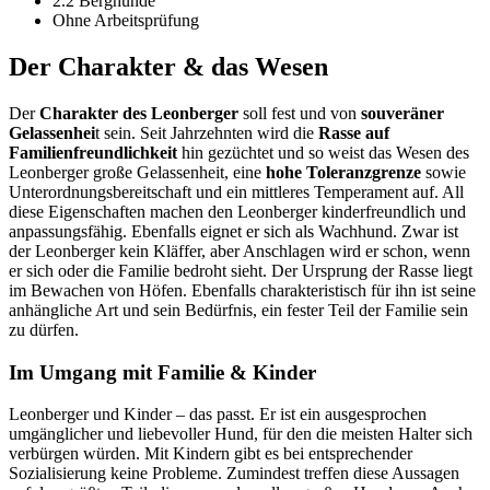
2.2 Berghunde
Ohne Arbeitsprüfung
Der Charakter & das Wesen
Der
Charakter des Leonberger
soll fest und von
souveräner
Gelassenhei
t sein. Seit Jahrzehnten wird die
Rasse auf
Familienfreundlichkeit
hin gezüchtet und so weist das Wesen des
Leonberger große Gelassenheit, eine
hohe Toleranzgrenze
sowie
Unterordnungsbereitschaft und ein mittleres Temperament auf. All
diese Eigenschaften machen den Leonberger kinderfreundlich und
anpassungsfähig. Ebenfalls eignet er sich als Wachhund. Zwar ist
der Leonberger kein Kläffer, aber Anschlagen wird er schon, wenn
er sich oder die Familie bedroht sieht. Der Ursprung der Rasse liegt
im Bewachen von Höfen. Ebenfalls charakteristisch für ihn ist seine
anhängliche Art und sein Bedürfnis, ein fester Teil der Familie sein
zu dürfen.
Im Umgang mit Familie & Kinder
Leonberger und Kinder – das passt. Er ist ein ausgesprochen
umgänglicher und liebevoller Hund, für den die meisten Halter sich
verbürgen würden. Mit Kindern gibt es bei entsprechender
Sozialisierung keine Probleme. Zumindest treffen diese Aussagen