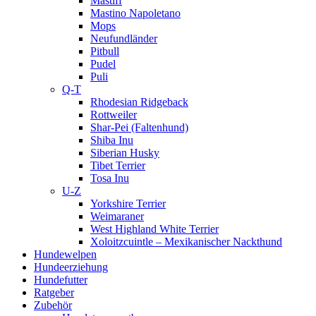
Mastiff
Mastino Napoletano
Mops
Neufundländer
Pitbull
Pudel
Puli
Q-T
Rhodesian Ridgeback
Rottweiler
Shar-Pei (Faltenhund)
Shiba Inu
Siberian Husky
Tibet Terrier
Tosa Inu
U-Z
Yorkshire Terrier
Weimaraner
West Highland White Terrier
Xoloitzcuintle – Mexikanischer Nackthund
Hundewelpen
Hundeerziehung
Hundefutter
Ratgeber
Zubehör