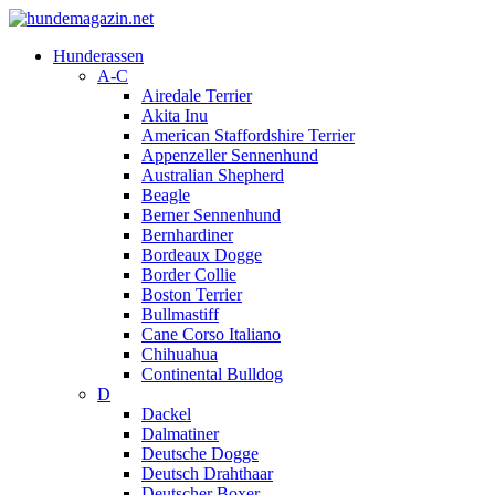
Hunderassen
A-C
Airedale Terrier
Akita Inu
American Staffordshire Terrier
Appenzeller Sennenhund
Australian Shepherd
Beagle
Berner Sennenhund
Bernhardiner
Bordeaux Dogge
Border Collie
Boston Terrier
Bullmastiff
Cane Corso Italiano
Chihuahua
Continental Bulldog
D
Dackel
Dalmatiner
Deutsche Dogge
Deutsch Drahthaar
Deutscher Boxer