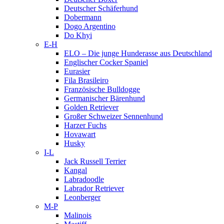
Deutscher Schäferhund
Dobermann
Dogo Argentino
Do Khyi
E-H
ELO – Die junge Hunderasse aus Deutschland
Englischer Cocker Spaniel
Eurasier
Fila Brasileiro
Französische Bulldogge
Germanischer Bärenhund
Golden Retriever
Großer Schweizer Sennenhund
Harzer Fuchs
Hovawart
Husky
I-L
Jack Russell Terrier
Kangal
Labradoodle
Labrador Retriever
Leonberger
M-P
Malinois