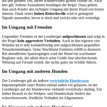
auf den größten Teil, dieser wundervollen großen Hunde zu. Auch
hier gilt. Seltene Ausnahmen bestätigen die Regel. Dazu gehört,
dass auch Kinder den richtigen Umgang mit ihrem Hund erst lernen
müssen. Dank seiner
hohen Reizschwelle
wird er genügend
Signale aussenden, bevor er doch mal zwickt oder sich verteidigt.
Im Umgang mit Fremden
Gegenüber Fremden ist der Leonberger
aufgeschlossen
und zeigt in
der Regel
kein aggressives Verhalten
. Auch in den eigenen vier
Wänden ist er sehr kontaktfreudig und aufgeschlossen gegenüber
Neuankömmlingen. Seine Wachhund Funktion erfüllt er dennoch.
Bei abendlichen Spaziergängen wird der Hund ein wachsamer
Begleiter sein, der allein durch seine Größe eine abschreckende
Wirkung auf Fremde erzielt, die nichts gutes im Schilde führen.
Im Umgang mit anderen Hunden
Der Leonberger gilt als äußerst
verträgliche Hunderasse
.
Imponiergehabe unter Rüden einmal außen vor gelassen, ist der
Leonberger auf der Hundewiese vielmehr everybodys darling. Ein
früher Besuch in der Welpen- und Hundeschule fördert das
wünschenswerte, friedliche Verhalten im Allgemeinen.