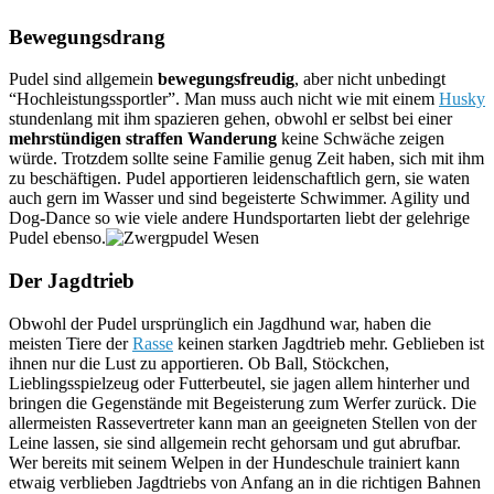
Bewegungsdrang
Pudel sind allgemein
bewegungsfreudig
, aber nicht unbedingt
“Hochleistungssportler”. Man muss auch nicht wie mit einem
Husky
stundenlang mit ihm spazieren gehen, obwohl er selbst bei einer
mehrstündigen straffen Wanderung
keine Schwäche zeigen
würde. Trotzdem sollte seine Familie genug Zeit haben, sich mit ihm
zu beschäftigen. Pudel apportieren leidenschaftlich gern, sie waten
auch gern im Wasser und sind begeisterte Schwimmer. Agility und
Dog-Dance so wie viele andere Hundsportarten liebt der gelehrige
Pudel ebenso.
Der Jagdtrieb
Obwohl der Pudel ursprünglich ein Jagdhund war, haben die
meisten Tiere der
Rasse
keinen starken Jagdtrieb mehr. Geblieben ist
ihnen nur die Lust zu apportieren. Ob Ball, Stöckchen,
Lieblingsspielzeug oder Futterbeutel, sie jagen allem hinterher und
bringen die Gegenstände mit Begeisterung zum Werfer zurück. Die
allermeisten Rassevertreter kann man an geeigneten Stellen von der
Leine lassen, sie sind allgemein recht gehorsam und gut abrufbar.
Wer bereits mit seinem Welpen in der Hundeschule trainiert kann
etwaig verblieben Jagdtriebs von Anfang an in die richtigen Bahnen