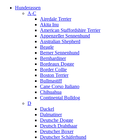
Hunderassen
A-C
Airedale Terrier
Akita Inu
American Staffordshire Terrier
Appenzeller Sennenhund
Australian Shepherd
Beagle
Berner Sennenhund
Bernhardiner
Bordeaux Dogge
Border Collie
Boston Terrier
Bullmastiff
Cane Corso Italiano
Chihuahua
Continental Bulldog
D
Dackel
Dalmatiner
Deutsche Dogge
Deutsch Drahthaar
Deutscher Boxer
Deutscher Schäferhund