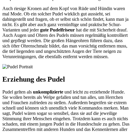
Auch riesige Kronen auf dem Kopf von Rüde und Hündin waren
mal Mode. Ob ein solcher Pudel wirklich gut aussieht, sei
dahingestellt und fragen, ob er selbst sich schön findet, kann man ja
nicht. Es gibt aber auch ganz vernünftige und praktische Schur-
Varianten und jeder
gute Pudelfriseur
hat die mit Sicherheit drauf.
Auch Augen und Ohren des Pudels müssen regelmäßig kontrolliert
und gepflegt werden. Die großen Hängeohren führen dazu, dass
sich öfter Ohrenschmalz bildet, das man vorsichtig entfernen muss,
die tief liegenden und ungeschützten Augen der Tiere neigen zu
Verunreinigungen, die ebenfalls entfernt werden müssen.
Erziehung des Pudel
Pudel gelten als
unkomplizierte
und leicht zu erziehende Hunde.
Sie wollen bereits als Welpe gefallen und tun alles, um Herrchen
und Frauchen zufrieden zu stellen. Außerdem begreifen sie extrem
schnell und können sich unendlich viele Kommandos merken. Man
sagt, Pudel wären sogar so sensibel, dass sie auf die jeweilige
Stimmung ihrer Menschen eingehen. Trotzdem kann es auch nichts
schaden, mit einem jungen Pudel in die Hundeschule zu gehen. Das
Zusammentreffen mit anderen Hunden und das Kennenlernen aller