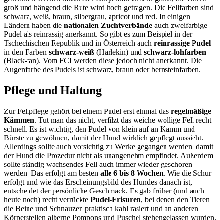
groß und hängend die Rute wird hoch getragen. Die Fellfarben sind
schwarz, weiß, braun, silbergrau, apricot und red. In einigen
Ländern haben die
nationalen Zuchtverbände
auch zweifarbige
Pudel als reinrassig anerkannt. So gibt es zum Beispiel in der
Tschechischen Republik und in Österreich auch
reinrassige Pudel
in den Farben
schwarz-weiß
(Harlekin) und
schwarz-lohfarben
(Black-tan). Vom FCI werden diese jedoch nicht anerkannt. Die
Augenfarbe des Pudels ist schwarz, braun oder bernsteinfarben.
Pflege und Haltung
Zur Fellpflege gehört bei einem Pudel erst einmal das
regelmäßige
Kämmen
. Tut man das nicht, verfilzt das weiche wollige Fell recht
schnell. Es ist wichtig, den Pudel von klein auf an Kamm und
Bürste zu gewöhnen, damit der Hund wirklich gepflegt aussieht.
Allerdings sollte auch vorsichtig zu Werke gegangen werden, damit
der Hund die Prozedur nicht als unangenehm empfindet. Außerdem
sollte ständig wachsendes Fell auch immer wieder geschoren
werden. Das erfolgt am besten
alle 6 bis 8 Wochen
. Wie die Schur
erfolgt und wie das Erscheinungsbild des Hundes danach ist,
entscheidet der persönliche Geschmack. Es gab früher (und auch
heute noch) recht verrückte
Pudel-Frisuren
, bei denen den Tieren
die Beine und Schnauzen praktisch kahl rasiert und an anderen
Körperstellen alberne Pompons und Puschel stehengelassen wurden.