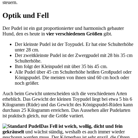
steuern.
Optik und Fell
Der Pudel ist ein gut proportionierter und harmonisch gebauter
Hund, den es heute in
vier verschiedenen Größen
gibt.
Der kleinste Pudel ist der Toypudel. Er hat eine Schulterhöhe
unter 28 cm.
Der zweitkleinste Pudel ist der Zwergpudel mit 28 bis 35 cm
Schulterhöhe.
Ihm folgt der Kleinpudel mit über 35 bis 45 cm.
Alle Pudel über 45 cm Schulterhöhe heißen Großpudel oder
Königspudel. Die meisten von ihnen sind 60 cm hoch oder
noch größer.
Auch beim Gewicht unterscheiden sich die verschiedenen Arten
erheblich. Das Gewicht der kleinen Toypudel liegt bei etwa 5 bis 6
Kilogramm (Rüde) und das Gewicht des Königspudel-Rüden kann
durchaus 25 Kilogramm erreichen. Das Aussehen aller Pudelarten
ist praktisch gleich, nur die Größe variiert.
Das Fell ist weich, wollig, dicht und fein
gekräuselt
und wächst ständig, weshalb es auch immer wieder
geschoren werden muss. Der Körperbau ist sehr grazil, die Ohren