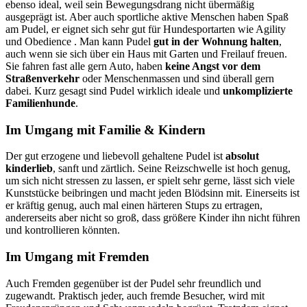
ebenso ideal, weil sein Bewegungsdrang nicht übermäßig
ausgeprägt ist. Aber auch sportliche aktive Menschen haben Spaß
am Pudel, er eignet sich sehr gut für Hundesportarten wie Agility
und Obedience . Man kann Pudel
gut in der Wohnung halten
,
auch wenn sie sich über ein Haus mit Garten und Freilauf freuen.
Sie fahren fast alle gern Auto, haben
keine Angst vor dem
Straßenverkehr
oder Menschenmassen und sind überall gern
dabei. Kurz gesagt sind Pudel wirklich ideale und
unkomplizierte
Familienhunde
.
Im Umgang mit Familie & Kindern
Der gut erzogene und liebevoll gehaltene Pudel ist
absolut
kinderlieb
, sanft und zärtlich. Seine Reizschwelle ist hoch genug,
um sich nicht stressen zu lassen, er spielt sehr gerne, lässt sich viele
Kunststücke beibringen und macht jeden Blödsinn mit. Einerseits ist
er kräftig genug, auch mal einen härteren Stups zu ertragen,
andererseits aber nicht so groß, dass größere Kinder ihn nicht führen
und kontrollieren könnten.
Im Umgang mit Fremden
Auch Fremden gegenüber ist der Pudel sehr freundlich und
zugewandt. Praktisch jeder, auch fremde Besucher, wird mit