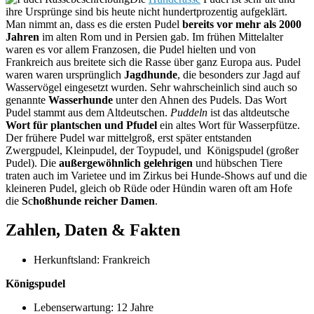
ihre Ursprünge sind bis heute nicht hundertprozentig aufgeklärt.
Man nimmt an, dass es die ersten Pudel
bereits vor mehr als 2000
Jahren
im alten Rom und in Persien gab. Im frühen Mittelalter
waren es vor allem Franzosen, die Pudel hielten und von
Frankreich aus breitete sich die Rasse über ganz Europa aus. Pudel
waren waren ursprünglich
Jagdhunde
, die besonders zur Jagd auf
Wasservögel eingesetzt wurden. Sehr wahrscheinlich sind auch so
genannte
Wasserhunde
unter den Ahnen des Pudels. Das Wort
Pudel stammt aus dem Altdeutschen.
Puddeln
ist das altdeutsche
Wort für plantschen und Pfudel
ein altes Wort für Wasserpfütze.
Der frühere Pudel war mittelgroß, erst später entstanden
Zwergpudel, Kleinpudel, der Toypudel, und Königspudel (großer
Pudel). Die
außergewöhnlich gelehrigen
und hübschen Tiere
traten auch im Varietee und im Zirkus bei Hunde-Shows auf und die
kleineren Pudel, gleich ob Rüde oder Hündin waren oft am Hofe
die
S
c
hoßhunde reicher Damen
.
Zahlen, Daten & Fakten
Herkunftsland: Frankreich
Königspudel
Lebenserwartung: 12 Jahre