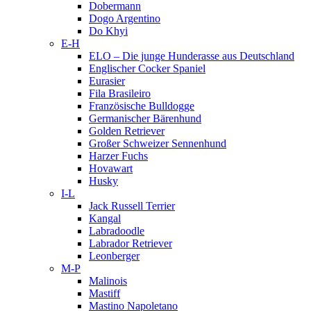
Dobermann
Dogo Argentino
Do Khyi
E-H
ELO – Die junge Hunderasse aus Deutschland
Englischer Cocker Spaniel
Eurasier
Fila Brasileiro
Französische Bulldogge
Germanischer Bärenhund
Golden Retriever
Großer Schweizer Sennenhund
Harzer Fuchs
Hovawart
Husky
I-L
Jack Russell Terrier
Kangal
Labradoodle
Labrador Retriever
Leonberger
M-P
Malinois
Mastiff
Mastino Napoletano