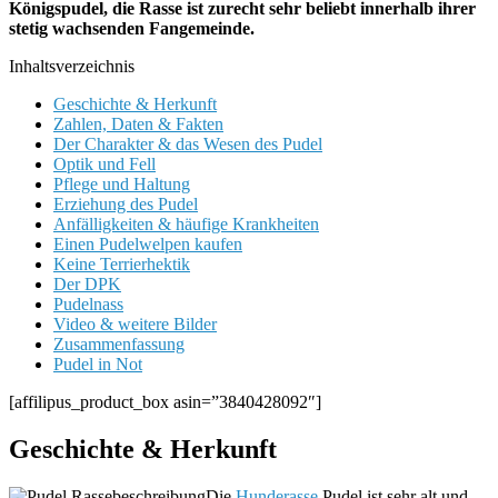
Königspudel, die Rasse ist zurecht sehr beliebt innerhalb ihrer
stetig wachsenden Fangemeinde.
Inhaltsverzeichnis
Geschichte & Herkunft
Zahlen, Daten & Fakten
Der Charakter & das Wesen des Pudel
Optik und Fell
Pflege und Haltung
Erziehung des Pudel
Anfälligkeiten & häufige Krankheiten
Einen Pudelwelpen kaufen
Keine Terrierhektik
Der DPK
Pudelnass
Video & weitere Bilder
Zusammenfassung
Pudel in Not
[affilipus_product_box asin=”3840428092″]
Geschichte & Herkunft
Die
Hunderasse
Pudel ist sehr alt und