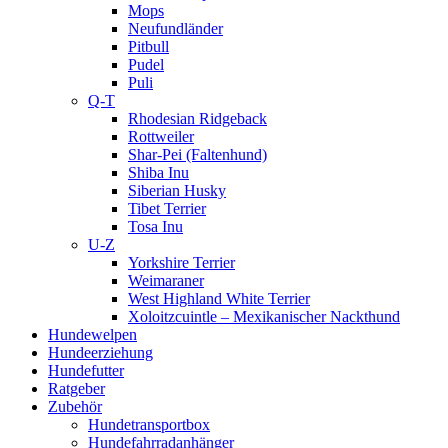
Mops
Neufundländer
Pitbull
Pudel
Puli
Q-T
Rhodesian Ridgeback
Rottweiler
Shar-Pei (Faltenhund)
Shiba Inu
Siberian Husky
Tibet Terrier
Tosa Inu
U-Z
Yorkshire Terrier
Weimaraner
West Highland White Terrier
Xoloitzcuintle – Mexikanischer Nackthund
Hundewelpen
Hundeerziehung
Hundefutter
Ratgeber
Zubehör
Hundetransportbox
Hundefahrradanhänger