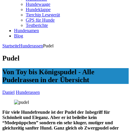
Hundewaage
Hundeklappe
Tierchip Lesegerät
GPS für Hunde
Testberichte
Hundenamen
Blog
Startseite
Hunderassen
Pudel
Pudel
Von Toy bis Königspudel - Alle
Pudelrassen in der Übersicht
Daniel
Hunderassen
Für viele Hundefreunde ist der Pudel der Inbegriff für
Schönheit und Eleganz. Aber er ist beileibe kein
“Modepüppchen” sondern ein sehr kluger, mutiger und
gleichzeitig sanfter Hund. Ganz gleich ob Zwergpudel oder