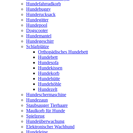
Hundefahrradkorb
Hundebuggy
Hunderucksack
Hundegitter
Hundepool
Dogscooter
Hundemantel
Hundegeschirr
Schlafplätze
Orthopädisches Hundebett
Hundebett
Hundesofa
Hundekissen
Hundekorb
Hundehütte
Hundehöhle
Hundezelt
Hundeschermaschine
Hundezaun
Staubsauger Tierhaare
Maulkorb für Hunde
Spielzeug
Hundeüberwachung
Elektronischer Wachhund
Hundeleine