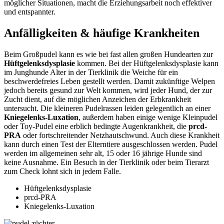
möglicher Situationen, macht die Erziehungsarbeit noch effektiver
und entspannter.
Anfälligkeiten & häufige Krankheiten
Beim Großpudel kann es wie bei fast allen großen Hundearten zur
Hüftgelenksdysplasie
kommen. Bei der Hüftgelenksdysplasie kann
im Junghunde Alter in der Tierklinik die Weiche für ein
beschwerdefreies Leben gestellt werden. Damit zukünftige Welpen
jedoch bereits gesund zur Welt kommen, wird jeder Hund, der zur
Zucht dient, auf die möglichen Anzeichen der Erbkrankheit
untersucht. Die kleineren Pudelrassen leiden gelegentlich an einer
Kniegelenks-Luxation
, außerdem haben einige wenige Kleinpudel
oder Toy-Pudel eine erblich bedingte Augenkrankheit, die
prcd-
PRA
oder fortschreitender Netzhautschwund. Auch diese Krankheit
kann durch einen Test der Elterntiere ausgeschlossen werden. Pudel
werden im allgemeinen sehr alt, 15 oder 16 jährige Hunde sind
keine Ausnahme. Ein Besuch in der Tierklinik oder beim Tierarzt
zum Check lohnt sich in jedem Falle.
Hüftgelenksdysplasie
prcd-PRA
Kniegelenks-Luxation