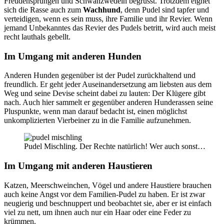
Freudensprüngen und Schwanzwedeln begrüsst. Trotzdem eignet
sich die Rasse auch zum
Wachhund
, denn Pudel sind tapfer und
verteidigen, wenn es sein muss, ihre Familie und ihr Revier. Wenn
jemand Unbekanntes das Revier des Pudels betritt, wird auch meist
recht lauthals gebellt.
Im Umgang mit anderen Hunden
Anderen Hunden gegenüber ist der Pudel zurückhaltend und
freundlich. Er geht jeder Auseinandersetzung am liebsten aus dem
Weg und seine Devise scheint dabei zu lauten: Der Klügere gibt
nach. Auch hier sammelt er gegenüber anderen Hunderassen seine
Pluspunkte, wenn man darauf bedacht ist, einen möglichst
unkomplizierten Vierbeiner zu in die Familie aufzunehmen.
Pudel Mischling. Der Rechte natürlich! Wer auch sonst…
Im Umgang mit anderen Haustieren
Katzen, Meerschweinchen, Vögel und andere Haustiere brauchen
auch keine Angst vor dem Familien-Pudel zu haben. Er ist zwar
neugierig und beschnuppert und beobachtet sie, aber er ist einfach
viel zu nett, um ihnen auch nur ein Haar oder eine Feder zu
krümmen.