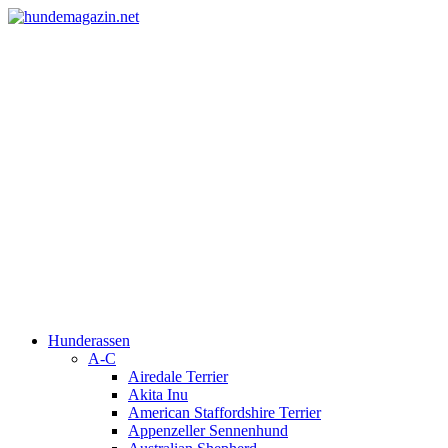
Hunderassen
A-C
Airedale Terrier
Akita Inu
American Staffordshire Terrier
Appenzeller Sennenhund