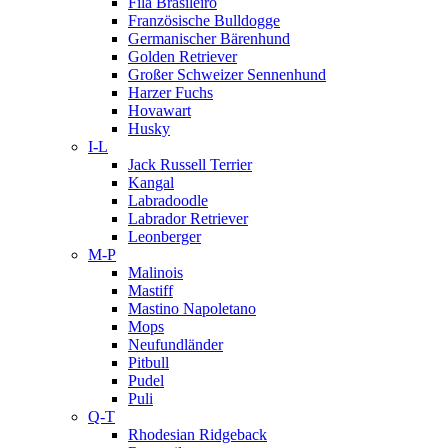
Fila Brasileiro
Französische Bulldogge
Germanischer Bärenhund
Golden Retriever
Großer Schweizer Sennenhund
Harzer Fuchs
Hovawart
Husky
I-L
Jack Russell Terrier
Kangal
Labradoodle
Labrador Retriever
Leonberger
M-P
Malinois
Mastiff
Mastino Napoletano
Mops
Neufundländer
Pitbull
Pudel
Puli
Q-T
Rhodesian Ridgeback