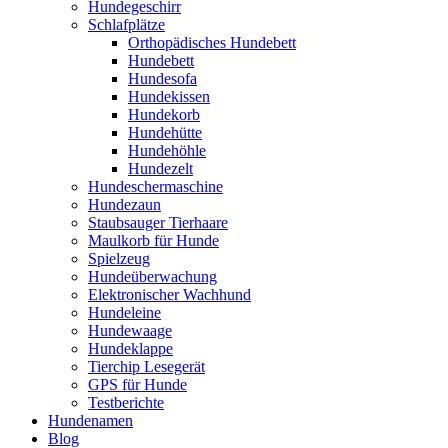
Hundegeschirr
Schlafplätze
Orthopädisches Hundebett
Hundebett
Hundesofa
Hundekissen
Hundekorb
Hundehütte
Hundehöhle
Hundezelt
Hundeschermaschine
Hundezaun
Staubsauger Tierhaare
Maulkorb für Hunde
Spielzeug
Hundeüberwachung
Elektronischer Wachhund
Hundeleine
Hundewaage
Hundeklappe
Tierchip Lesegerät
GPS für Hunde
Testberichte
Hundenamen
Blog