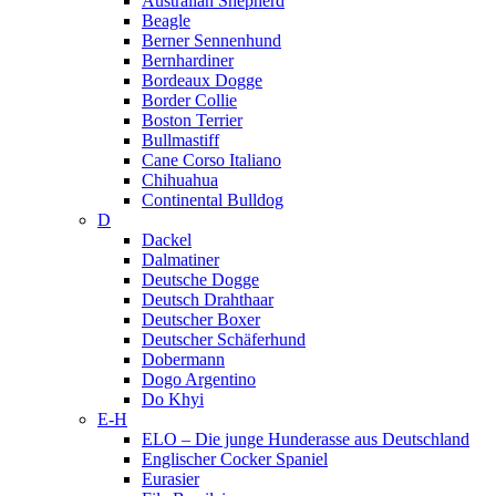
Australian Shepherd
Beagle
Berner Sennenhund
Bernhardiner
Bordeaux Dogge
Border Collie
Boston Terrier
Bullmastiff
Cane Corso Italiano
Chihuahua
Continental Bulldog
D
Dackel
Dalmatiner
Deutsche Dogge
Deutsch Drahthaar
Deutscher Boxer
Deutscher Schäferhund
Dobermann
Dogo Argentino
Do Khyi
E-H
ELO – Die junge Hunderasse aus Deutschland
Englischer Cocker Spaniel
Eurasier