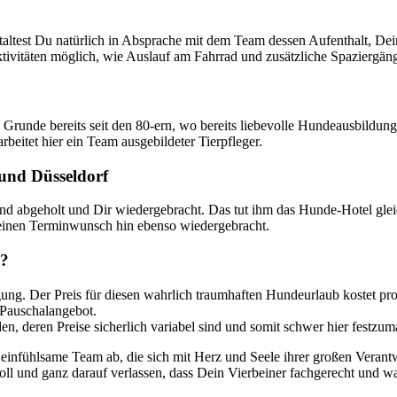
ltest Du natürlich in Absprache mit dem Team dessen Aufenthalt, Dein
vitäten möglich, wie Auslauf am Fahrrad und zusätzliche Spaziergänge,
 Grunde bereits seit den 80-ern, wo bereits liebevolle Hundeausbildu
eitet hier ein Team ausgebildeter Tierpfleger.
 und Düsseldorf
d abgeholt und Dir wiedergebracht. Das tut ihm das Hunde-Hotel gleic
 Deinen Terminwunsch hin ebenso wiedergebracht.
r?
gung. Der Preis für diesen wahrlich traumhaften Hundeurlaub kostet pr
n Pauschalangebot.
, deren Preise sicherlich variabel sind und somit schwer hier festzum
s einfühlsame Team ab, die sich mit Herz und Seele ihrer großen Vera
oll und ganz darauf verlassen, dass Dein Vierbeiner fachgerecht und 