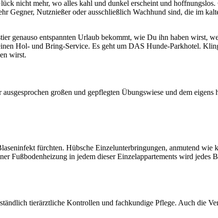
ück nicht mehr, wo alles kahl und dunkel erscheint und hoffnungslos. 
mehr Gegner, Nutznießer oder ausschließlich Wachhund sind, die im ka
ustier genauso entspannten Urlaub bekommt, wie Du ihn haben wirst, w
r einen Hol- und Bring-Service. Es geht um DAS Hunde-Parkhotel. Kli
en wirst.
 der ausgesprochen großen und gepflegten Übungswiese und dem eigens
laseninfekt fürchten. Hübsche Einzelunterbringungen, anmutend wie k
 einer Fußbodenheizung in jedem dieser Einzelappartements wird jedes
tändlich tierärztliche Kontrollen und fachkundige Pflege. Auch die Ver