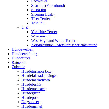
Rottweiler
Shar-Pei (Faltenhund)
Shiba Inu
Siberian Husky
Tibet Terrier
Tosa Inu
U-Z
Yorkshire Terrier
Weimaraner
West Highland White Terrier
Xoloitzcuintle – Mexikanischer Nackthund
Hundewelpen
Hundeerziehung
Hundefutter
Ratgeber
Zubehör
Hundetransportbox
Hundefahrradanhänger
Hundefahrradkorb
Hundebuggy
Hunderucksack
Hundegitter
Hundepool
Dogscooter
Hundemantel