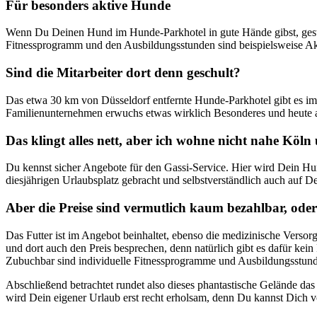
Für besonders aktive Hunde
Wenn Du Deinen Hund im Hunde-Parkhotel in gute Hände gibst, gesta
Fitnessprogramm und den Ausbildungsstunden sind beispielsweise Akti
Sind die Mitarbeiter dort denn geschult?
Das etwa 30 km von Düsseldorf entfernte Hunde-Parkhotel gibt es im
Familienunternehmen erwuchs etwas wirklich Besonderes und heute arb
Das klingt alles nett, aber ich wohne nicht nahe Köln
Du kennst sicher Angebote für den Gassi-Service. Hier wird Dein Hun
diesjährigen Urlaubsplatz gebracht und selbstverständlich auch auf
Aber die Preise sind vermutlich kaum bezahlbar, ode
Das Futter ist im Angebot beinhaltet, ebenso die medizinische Versor
und dort auch den Preis besprechen, denn natürlich gibt es dafür kei
Zubuchbar sind individuelle Fitnessprogramme und Ausbildungsstunden
Abschließend betrachtet rundet also dieses phantastische Gelände da
wird Dein eigener Urlaub erst recht erholsam, denn Du kannst Dich v