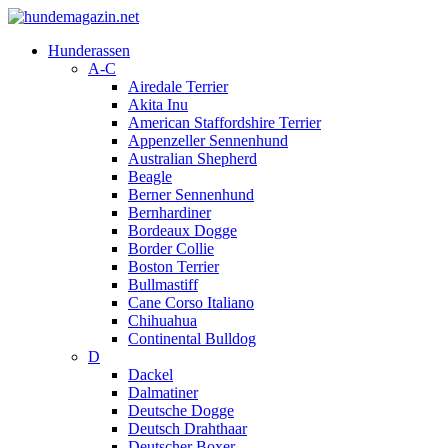
Hunderassen
A-C
Airedale Terrier
Akita Inu
American Staffordshire Terrier
Appenzeller Sennenhund
Australian Shepherd
Beagle
Berner Sennenhund
Bernhardiner
Bordeaux Dogge
Border Collie
Boston Terrier
Bullmastiff
Cane Corso Italiano
Chihuahua
Continental Bulldog
D
Dackel
Dalmatiner
Deutsche Dogge
Deutsch Drahthaar
Deutscher Boxer