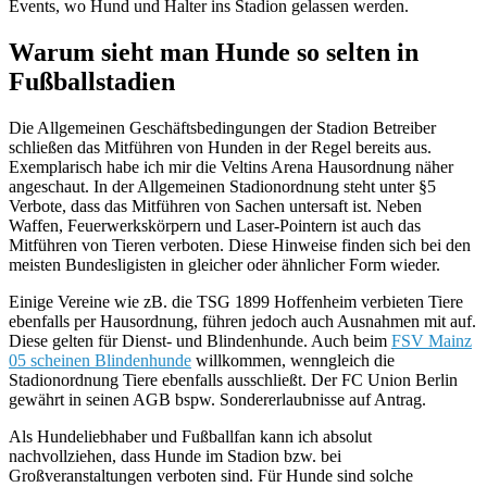
Events, wo Hund und Halter ins Stadion gelassen werden.
Warum sieht man Hunde so selten in
Fußballstadien
Die Allgemeinen Geschäftsbedingungen der Stadion Betreiber
schließen das Mitführen von Hunden in der Regel bereits aus.
Exemplarisch habe ich mir die Veltins Arena Hausordnung näher
angeschaut. In der Allgemeinen Stadionordnung steht unter §5
Verbote, dass das Mitführen von Sachen untersaft ist. Neben
Waffen, Feuerwerkskörpern und Laser-Pointern ist auch das
Mitführen von Tieren verboten. Diese Hinweise finden sich bei den
meisten Bundesligisten in gleicher oder ähnlicher Form wieder.
Einige Vereine wie zB. die TSG 1899 Hoffenheim verbieten Tiere
ebenfalls per Hausordnung, führen jedoch auch Ausnahmen mit auf.
Diese gelten für Dienst- und Blindenhunde. Auch beim
FSV Mainz
05 scheinen Blindenhunde
willkommen, wenngleich die
Stadionordnung Tiere ebenfalls ausschließt. Der FC Union Berlin
gewährt in seinen AGB bspw. Sondererlaubnisse auf Antrag.
Als Hundeliebhaber und Fußballfan kann ich absolut
nachvollziehen, dass Hunde im Stadion bzw. bei
Großveranstaltungen verboten sind. Für Hunde sind solche