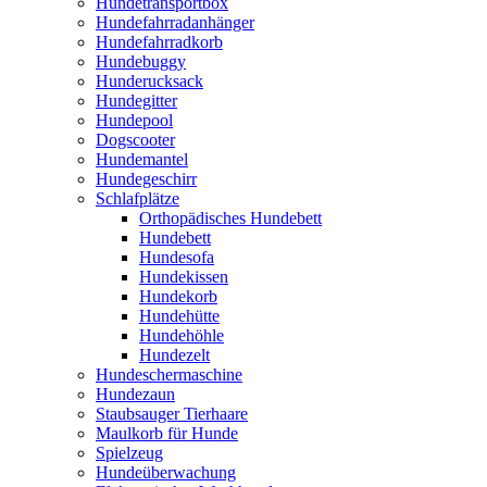
Hundetransportbox
Hundefahrradanhänger
Hundefahrradkorb
Hundebuggy
Hunderucksack
Hundegitter
Hundepool
Dogscooter
Hundemantel
Hundegeschirr
Schlafplätze
Orthopädisches Hundebett
Hundebett
Hundesofa
Hundekissen
Hundekorb
Hundehütte
Hundehöhle
Hundezelt
Hundeschermaschine
Hundezaun
Staubsauger Tierhaare
Maulkorb für Hunde
Spielzeug
Hundeüberwachung