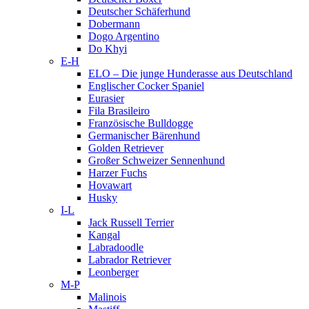
Deutscher Schäferhund
Dobermann
Dogo Argentino
Do Khyi
E-H
ELO – Die junge Hunderasse aus Deutschland
Englischer Cocker Spaniel
Eurasier
Fila Brasileiro
Französische Bulldogge
Germanischer Bärenhund
Golden Retriever
Großer Schweizer Sennenhund
Harzer Fuchs
Hovawart
Husky
I-L
Jack Russell Terrier
Kangal
Labradoodle
Labrador Retriever
Leonberger
M-P
Malinois