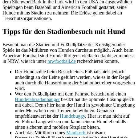
dem Stichwort Bark in the Park wird in den USA an ausgewählten
Spieltagen beim Baseball und American Football gestattet, seine
Hunde mit ins Stadion zu nehmen. Die Erlöse gehen dabei an
Tierschutzorganisationen.
Tipps für den Stadionbesuch mit Hund
Besucht man die Stadien und Fußballplätze der Kreisligen oder
Spiele ist das Mitführen von Hunden durchaus möglich. Auch beim
American Football sind Hunde übrigens vielfach erlaubt, zumindest
in NRW, wie ich unter
nrwfootball.de
recherchieren konnte.
Der Hund sollte beim Besuch eines Fußballspiels jedoch
unbedingt an der Leine geführt werden, wie es in der Regel
auch durch die Hausordnung der Stadionbetreiber vorgesehen
wird.
Wer den Fußballplatz mit dem Fahrrad besucht und einen
Hundefahrradanhänger
besitzt hat die optimale Lösung gleich
mit dabei. Denn hier kann der Hund in gewohnter Umgebung
unter Menschen dem Treiben beiwohnen. Genauso
empfehlenswert ist der
Hundebuggy
. Hier ist man nicht auf
ein Fahrrad angewiesen und kann seinem Hund ebenfalls
einen sicheren und mobilen Sitzplatz bieten.
Auch das Mitführen eines
Maulkorb
ist ratsam