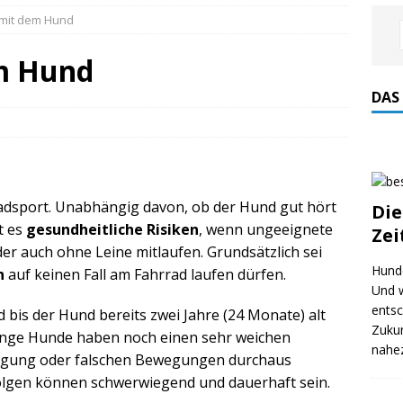
mit dem Hund
m Hund
DAS
Radsport. Unabhängig davon, ob der Hund gut hört
Die
t es
gesundheitliche Risiken
, wenn ungeeignete
Zei
r auch ohne Leine mitlaufen. Grundsätzlich sei
Hund
n
auf keinen Fall am Fahrrad laufen dürfen.
Und w
entsc
bis der Hund bereits zwei Jahre (24 Monate) alt
Zukun
Junge Hunde haben noch einen sehr weichen
nahe
ngung oder falschen Bewegungen durchaus
lgen können schwerwiegend und dauerhaft sein.