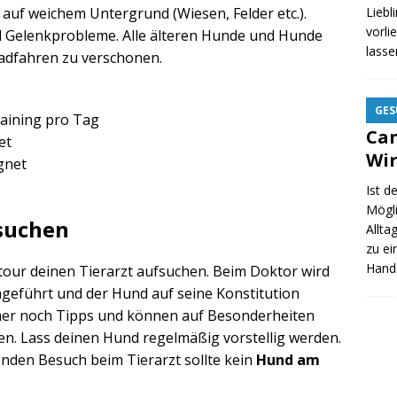
Liebl
 auf weichem Untergrund (Wiesen, Felder etc.).
vorli
l Gelenkprobleme. Alle älteren Hunde und Hunde
lass
adfahren zu verschonen.
GES
raining pro Tag
Ca
et
Wi
gnet
Ist d
Mögli
fsuchen
Allta
zu ei
Hande
dtour deinen Tierarzt aufsuchen. Beim Doktor wird
geführt und der Hund auf seine Konstitution
er noch Tipps und können auf Besonderheiten
n. Lass deinen Hund regelmäßig vorstellig werden.
den Besuch beim Tierarzt sollte kein
Hund am