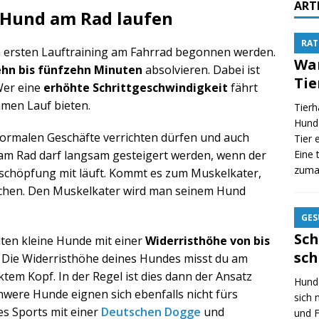
ART
 Hund am Rad laufen
RAT
 ersten Lauftraining am Fahrrad begonnen werden.
Wan
ehn bis fünfzehn Minuten
absolvieren. Dabei ist
Tie
Wer eine
erhöhte Schrittgeschwindigkeit
fährt
men Lauf bieten.
Tierh
Hund 
normalen Geschäfte verrichten dürfen und auch
Tier 
Eine 
 am Rad darf langsam gesteigert werden, wenn der
zumal
schöpfung mit läuft. Kommt es zum Muskelkater,
achen. Den Muskelkater wird man seinem Hund
GES
Sch
ten kleine Hunde mit einer
Widerristhöhe von bis
sch
 Die Widerristhöhe deines Hundes misst du am
em Kopf. In der Regel ist dies dann der Ansatz
Hunde
were Hunde eignen sich ebenfalls nicht fürs
sich
es Sports mit einer
Deutschen Dogge
und
und F