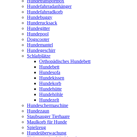
Hundetransportbox
Hundefahrradanhänger
Hundefahrradkorb
Hundebuggy
Hunderucksack
Hundegitter
Hundepool
Dogscooter
Hundemantel
Hundegeschirr
Schlafplätze
Orthopädisches Hundebett
Hundebett
Hundesofa
Hundekissen
Hundekorb
Hundehütte
Hundehöhle
Hundezelt
Hundeschermaschine
Hundezaun
Staubsauger Tierhaare
Maulkorb für Hunde
Spielzeug
Hundeüberwachung