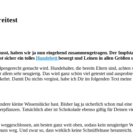
eitest
sst, haben wir ja nun eingehend zusammengetragen. Der Impfstatus
t sicher ein tolles
Hundebett
besorgt und Leinen in allen Größen 
ngerecht gemacht wird. Hundehalter, die bereits Eltern sind, achten s
allem sehr neugierig. Das wird ganz schön viel getestet und ausprobie
erkehrt. Damit Du nichts vergisst, habe ich Dir im folgenden Text me
ndere kleine Wissenslücke hast. Bisher lag ja sicherlich schon mal ein
rpflanzen. Tatsächlich aber ist Schokolade ebenso giftig für Deinen
weggeschlossen, am besten ganz weit oben, sodass kein neugieriger W
t, muss weg. Und zwar so, dass wirklich keine Schnüffelnase heranreic