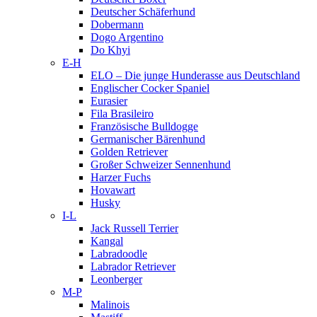
Deutscher Schäferhund
Dobermann
Dogo Argentino
Do Khyi
E-H
ELO – Die junge Hunderasse aus Deutschland
Englischer Cocker Spaniel
Eurasier
Fila Brasileiro
Französische Bulldogge
Germanischer Bärenhund
Golden Retriever
Großer Schweizer Sennenhund
Harzer Fuchs
Hovawart
Husky
I-L
Jack Russell Terrier
Kangal
Labradoodle
Labrador Retriever
Leonberger
M-P
Malinois