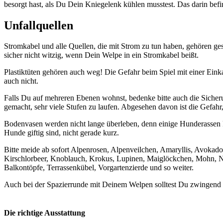
besorgt hast, als Du Dein Kniegelenk kühlen musstest. Das darin befin
Unfallquellen
Stromkabel und alle Quellen, die mit Strom zu tun haben, gehören ges
sicher nicht witzig, wenn Dein Welpe in ein Stromkabel beißt.
Plastiktüten gehören auch weg! Die Gefahr beim Spiel mit einer Einka
auch nicht.
Falls Du auf mehreren Ebenen wohnst, bedenke bitte auch die Siche
gemacht, sehr viele Stufen zu laufen. Abgesehen davon ist die Gefahr, 
Bodenvasen werden nicht lange überleben, denn einige Hunderassen k
Hunde giftig sind, nicht gerade kurz.
Bitte meide ab sofort Alpenrosen, Alpenveilchen, Amaryllis, Avokado
Kirschlorbeer, Knoblauch, Krokus, Lupinen, Maiglöckchen, Mohn, Na
Balkontöpfe, Terrassenkübel, Vorgartenzierde und so weiter.
Auch bei der Spazierrunde mit Deinem Welpen solltest Du zwingend 
Die richtige Ausstattung