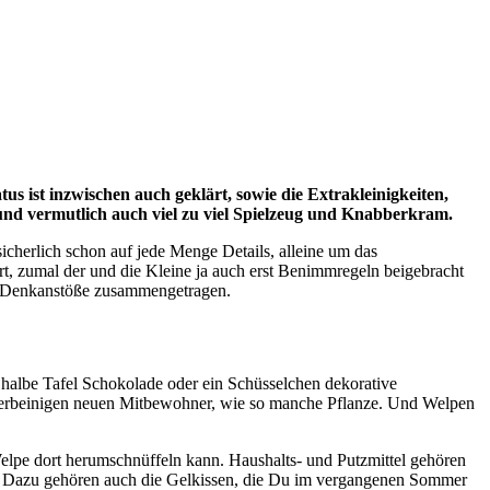
 ist inzwischen auch geklärt, sowie die Extrakleinigkeiten,
und vermutlich auch viel zu viel Spielzeug und Knabberkram.
icherlich schon auf jede Menge Details, alleine um das
rt, zumal der und die Kleine ja auch erst Benimmregeln beigebracht
ine Denkanstöße zusammengetragen.
e halbe Tafel Schokolade oder ein Schüsselchen dekorative
 vierbeinigen neuen Mitbewohner, wie so manche Pflanze. Und Welpen
elpe dort herumschnüffeln kann. Haushalts- und Putzmittel gehören
ht. Dazu gehören auch die Gelkissen, die Du im vergangenen Sommer