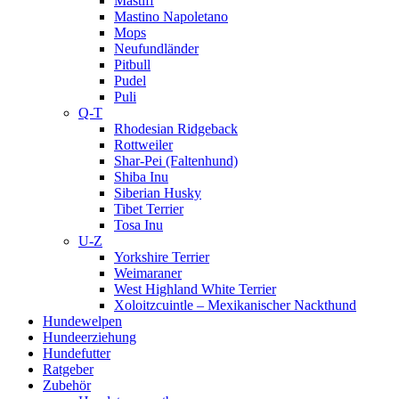
Mastiff
Mastino Napoletano
Mops
Neufundländer
Pitbull
Pudel
Puli
Q-T
Rhodesian Ridgeback
Rottweiler
Shar-Pei (Faltenhund)
Shiba Inu
Siberian Husky
Tibet Terrier
Tosa Inu
U-Z
Yorkshire Terrier
Weimaraner
West Highland White Terrier
Xoloitzcuintle – Mexikanischer Nackthund
Hundewelpen
Hundeerziehung
Hundefutter
Ratgeber
Zubehör