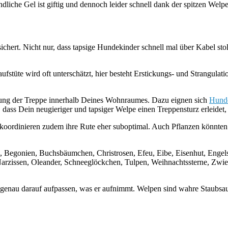
dliche Gel ist giftig und dennoch leider schnell dank der spitzen Welp
ichert. Nicht nur, dass tapsige Hundekinder schnell mal über Kabel sto
ufstüte wird oft unterschätzt, hier besteht Erstickungs- und Strangul
rung der Treppe innerhalb Deines Wohnraumes. Dazu eignen sich
Hunde
dass Dein neugieriger und tapsiger Welpe einen Treppensturz erleidet, i
oordinieren zudem ihre Rute eher suboptimal. Auch Pflanzen könnten u
, Begonien, Buchsbäumchen, Christrosen, Efeu, Eibe, Eisenhut, Engels
rzissen, Oleander, Schneeglöckchen, Tulpen, Weihnachtssterne, Zwieb
genau darauf aufpassen, was er aufnimmt. Welpen sind wahre Staubsau