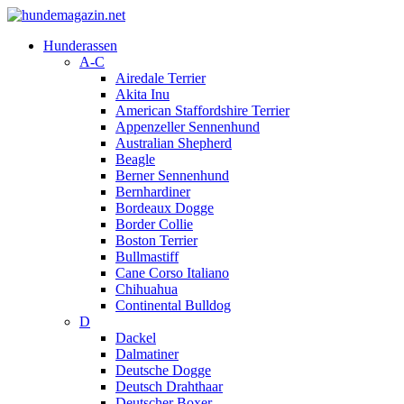
Hunderassen
A-C
Airedale Terrier
Akita Inu
American Staffordshire Terrier
Appenzeller Sennenhund
Australian Shepherd
Beagle
Berner Sennenhund
Bernhardiner
Bordeaux Dogge
Border Collie
Boston Terrier
Bullmastiff
Cane Corso Italiano
Chihuahua
Continental Bulldog
D
Dackel
Dalmatiner
Deutsche Dogge
Deutsch Drahthaar
Deutscher Boxer