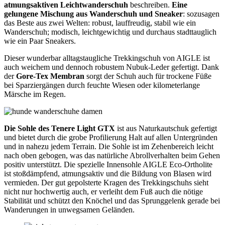
atmungsaktiven Leichtwanderschuh
beschreiben.
Eine
gelungene Mischung aus Wanderschuh und Sneaker
: sozusagen
das Beste aus zwei Welten: robust, lauffreudig, stabil wie ein
Wanderschuh; modisch, leichtgewichtig und durchaus stadttauglich
wie ein Paar Sneakers.
Dieser wunderbar alltagstaugliche Trekkingschuh von AIGLE ist
auch weichem und dennoch robustem Nubuk-Leder gefertigt. Dank
der
Gore-Tex Membran
sorgt der Schuh auch für trockene Füße
bei Sparziergängen durch feuchte Wiesen oder kilometerlange
Märsche im Regen.
Die Sohle des Tenere Light GTX
ist aus Naturkautschuk gefertigt
und bietet durch die grobe Profilierung Halt auf allen Untergründen
und in nahezu jedem Terrain. Die Sohle ist im Zehenbereich leicht
nach oben gebogen, was das natürliche Abrollverhalten beim Gehen
positiv unterstützt. Die spezielle Innensohle AIGLE Eco-Ortholite
ist stoßdämpfend, atmungsaktiv und die Bildung von Blasen wird
vermieden. Der gut gepolsterte Kragen des Trekkingschuhs sieht
nicht nur hochwertig auch, er verleiht dem Fuß auch die nötige
Stabilität und schützt den Knöchel und das Sprunggelenk gerade bei
Wanderungen in unwegsamen Geländen.