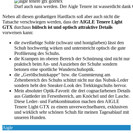
Darf auch nass werden. Der Aigle Tenere ist wasserdicht dan
Neben all diesen großartigen Hardfacts soll aber auch nicht die
Tatsache verschwiegen werden, dass der
AIGLE Tenere Light
GTX
durchaus
hübsch ist und optisch attraktive Details
vorweisen kann:
die zweifarbige Sohle (schwarz und honigfarben) lässt den
Schuh hochwertig wirken und unterstreicht optisch die gute
Profilierung des Schuhs.
die Krampen im oberen Bereich der Schnürung sind nicht nur
praktisch beim An- und Ausziehen der Schuhe sondern
betonen eine sportliche Wanderschuhoptik.
die „Geröllschutzkappe“ bzw. die Gummierung am
Zehenbereich des Schuhs schützt nicht nur das Nubuk-Leder
sondern hebt den Sneaker-Look des Trekkingschuhs hervor.
Mein absoluter Optik-Favorit: die drei cognacfarbenen Details
aus Glattleder im Fersenbereich, am Knöchel und der Lasche.
Diese Leder- und Farbkombination machen den AIGLE
Tenere Light GTX zu einem unverwechselbaren, exklusiven
und wirklich sehr schönen Schuh für meinen Tagesablauf mit
unseren Hunden.
Aigle