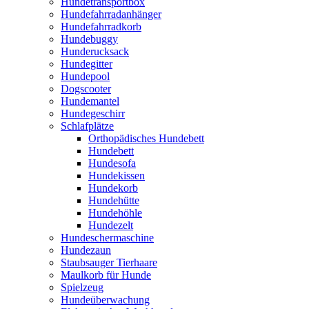
Hundetransportbox
Hundefahrradanhänger
Hundefahrradkorb
Hundebuggy
Hunderucksack
Hundegitter
Hundepool
Dogscooter
Hundemantel
Hundegeschirr
Schlafplätze
Orthopädisches Hundebett
Hundebett
Hundesofa
Hundekissen
Hundekorb
Hundehütte
Hundehöhle
Hundezelt
Hundeschermaschine
Hundezaun
Staubsauger Tierhaare
Maulkorb für Hunde
Spielzeug
Hundeüberwachung