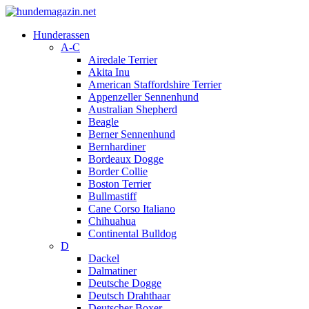
Hunderassen
A-C
Airedale Terrier
Akita Inu
American Staffordshire Terrier
Appenzeller Sennenhund
Australian Shepherd
Beagle
Berner Sennenhund
Bernhardiner
Bordeaux Dogge
Border Collie
Boston Terrier
Bullmastiff
Cane Corso Italiano
Chihuahua
Continental Bulldog
D
Dackel
Dalmatiner
Deutsche Dogge
Deutsch Drahthaar
Deutscher Boxer