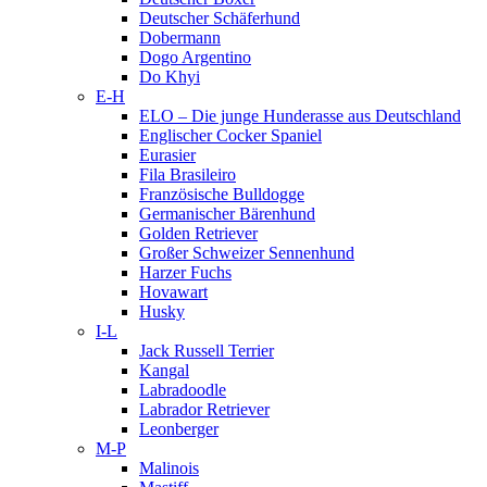
Deutscher Schäferhund
Dobermann
Dogo Argentino
Do Khyi
E-H
ELO – Die junge Hunderasse aus Deutschland
Englischer Cocker Spaniel
Eurasier
Fila Brasileiro
Französische Bulldogge
Germanischer Bärenhund
Golden Retriever
Großer Schweizer Sennenhund
Harzer Fuchs
Hovawart
Husky
I-L
Jack Russell Terrier
Kangal
Labradoodle
Labrador Retriever
Leonberger
M-P
Malinois