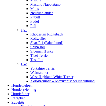
Mastiff
Mastino Napoletano
Mops
Neufundländer
Pitbull
Pudel
Puli
Q-T
Rhodesian Ridgeback
Rottweiler
Shar-Pei (Faltenhund)
Shiba Inu
Siberian Husky
Tibet Terrier
Tosa Inu
U-Z
Yorkshire Terrier
Weimaraner
West Highland White Terrier
Xoloitzcuintle – Mexikanischer Nackthund
Hundewelpen
Hundeerziehung
Hundefutter
Ratgeber
Zubehör