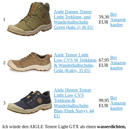
Aigle Damen Tenere
Bei
Light Trekking- und
59,30
1
Amazon
Wanderhalbschuhe
EUR
kaufen
Green (kaki 2) 36 EU
Aigle Tenere Light
Bei
Low CVS W Trekking-
67,95
2
Amazon
& Wanderhalbschuhe,
EUR
kaufen
Grün (Kaki), 35 EU
Aigle Herren Tenere
Light Low CVS
Bei
Trekking-&
99,95
3
Amazon
Wanderhalbschuhe,
EUR
kaufen
Blau (Dark Navy), 44
EU
Ich würde den AIGLE Tenere Light GTX als einen
wasserdichten,