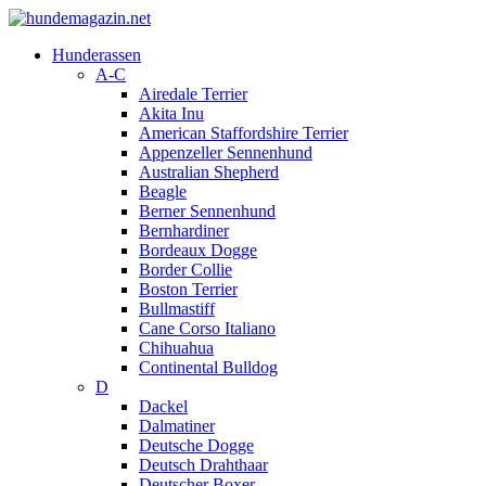
Hunderassen
A-C
Airedale Terrier
Akita Inu
American Staffordshire Terrier
Appenzeller Sennenhund
Australian Shepherd
Beagle
Berner Sennenhund
Bernhardiner
Bordeaux Dogge
Border Collie
Boston Terrier
Bullmastiff
Cane Corso Italiano
Chihuahua
Continental Bulldog
D
Dackel
Dalmatiner
Deutsche Dogge
Deutsch Drahthaar
Deutscher Boxer