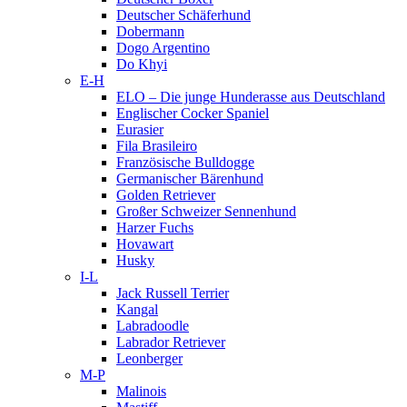
Deutscher Schäferhund
Dobermann
Dogo Argentino
Do Khyi
E-H
ELO – Die junge Hunderasse aus Deutschland
Englischer Cocker Spaniel
Eurasier
Fila Brasileiro
Französische Bulldogge
Germanischer Bärenhund
Golden Retriever
Großer Schweizer Sennenhund
Harzer Fuchs
Hovawart
Husky
I-L
Jack Russell Terrier
Kangal
Labradoodle
Labrador Retriever
Leonberger
M-P
Malinois