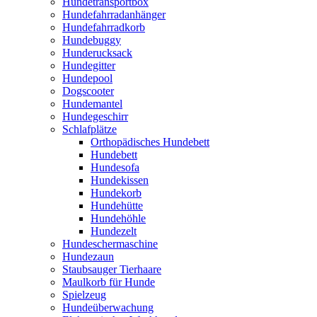
Hundetransportbox
Hundefahrradanhänger
Hundefahrradkorb
Hundebuggy
Hunderucksack
Hundegitter
Hundepool
Dogscooter
Hundemantel
Hundegeschirr
Schlafplätze
Orthopädisches Hundebett
Hundebett
Hundesofa
Hundekissen
Hundekorb
Hundehütte
Hundehöhle
Hundezelt
Hundeschermaschine
Hundezaun
Staubsauger Tierhaare
Maulkorb für Hunde
Spielzeug
Hundeüberwachung