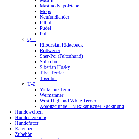
Mastiff
Mastino Napoletano
Mops
Neufundländer
Pitbull
Pudel
Puli
Q-T
Rhodesian Ridgeback
Rottweiler
Shar-Pei (Faltenhund)
Shiba Inu
Siberian Husky
Tibet Terrier
Tosa Inu
U-Z
Yorkshire Terrier
Weimaraner
West Highland White Terrier
Xoloitzcuintle – Mexikanischer Nackthund
Hundewelpen
Hundeerziehung
Hundefutter
Ratgeber
Zubehör